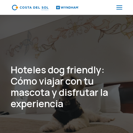
HOTELES
PAQUETES
PROMOCIONES
EVENTOS
Hoteles dog friendly:
RESTAURANTES
Cómo viajar con tu
SPA
mascota y disfrutar la
CORPORATIVO
experiencia
ES
(+51) 01 200 9200