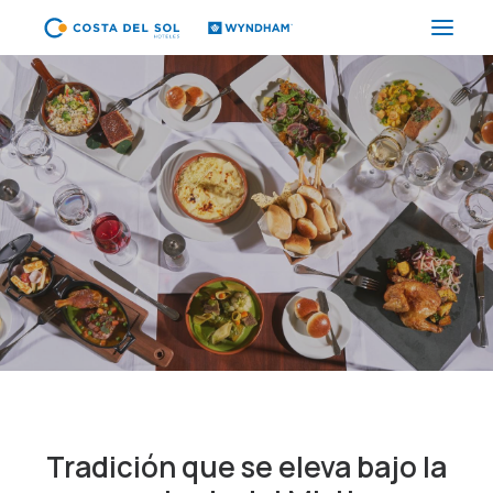
HOTELES
PAQUETES
PROMOCIONES
EVENTOS
RESTAURANTES
SPA
CORPORATIVO
ES
Tradición que se eleva bajo la
(+51) 01 200 9200