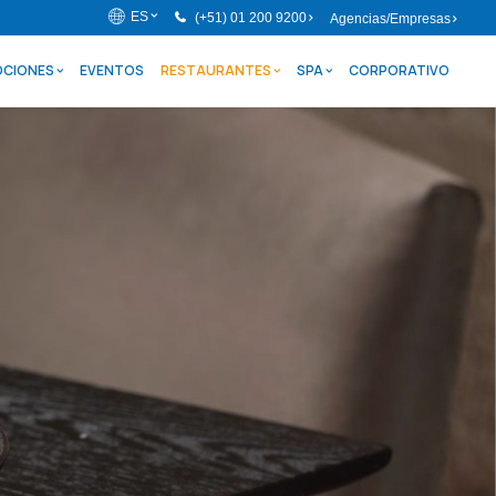
ES
(+51) 01 200 9200
Agencias/Empresas
CIONES
EVENTOS
RESTAURANTES
SPA
CORPORATIVO