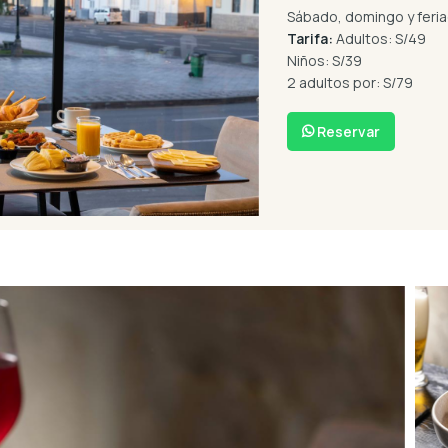
Sábado, domingo y feria
Tarifa:
Adultos:
S/49
Niños:
S/39
2 adultos por:
S/79
Reservar