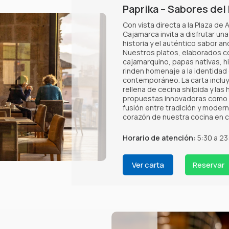
Paprika – Sabores del
Con vista directa a la Plaza de 
Cajamarca invita a disfrutar una
historia y el auténtico sabor an
Nuestros platos, elaborados c
cajamarquino, papas nativas, hi
rinden homenaje a la identidad
contemporáneo. La carta inclu
rellena de cecina shilpida y la
propuestas innovadoras como l
fusión entre tradición y modern
corazón de nuestra cocina en
Horario de atención:
5:30 a 23
Ver carta
Reservar