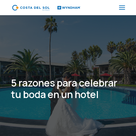
HOTELES
PAQUETES
PROMOCIONES
EVENTOS
RESTAURANTES
5 razones para celebrar
SPA
tu boda en un hotel
CORPORATIVO
ES
(+51) 01 200 9200