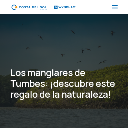
HOTELES
PAQUETES
PROMOCIONES
EVENTOS
Los manglares de
RESTAURANTES
Tumbes: ¡descubre este
SPA
regalo de la naturaleza!
CORPORATIVO
ES
(+51) 01 200 9200