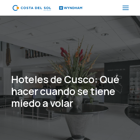
HOTELES
PAQUETES
PROMOCIONES
EVENTOS
Hoteles de Cusco: Qué
RESTAURANTES
hacer cuando se tiene
SPA
miedo a volar
CORPORATIVO
ES
(+51) 01 200 9200