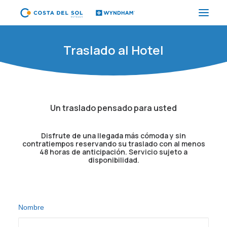
Traslado al Hotel
HOTELES
PAQUETES
PROMOCIONES
Un traslado pensado para usted
EVENTOS
RESTAURANTES
Disfrute de una llegada más cómoda y sin
contratiempos reservando su traslado con al menos
SPA
48 horas de anticipación. Servicio sujeto a
disponibilidad.
CORPORATIVO
ES
Nombre
(+51) 01 200 9200