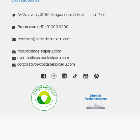
Av. Salaverry 3060, Magdalena del Mar – Lima, Perú
Reservas:
(+51) 01 200 9200
reservas@costadelsolperu.com
fits@costadelsolperu.com
eventos@costadelsolperu.com
corporativo@costadelsolperu.com