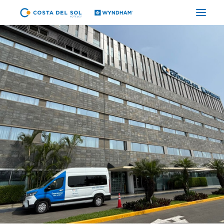
HOTELES
PAQUETES
PROMOCIONES
EVENTOS
RESTAURANTES
SPA
CORPORATIVO
ES
(+51) 01 200 9200