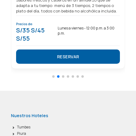
Sabores frescos y caseros en un almuerzo que se
adapta a tu tiempo: menú de 3 tiempos, 2 tiempos o
plato del día, todos con bebida no alcohólica incluida.
Precios de:
P
Lunes a viernes - 12:00 p.m. a 3:00
S/35 S/45
0
p.m.
S/55
RESERVAR
Nuestros Hoteles
Tumbes
Piura