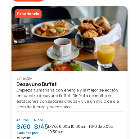
Experiencia
Lima City
Desayuno Buffet
Empieza tu mañana con energía y la mejor selección
en nuestro desayuno buffet. Disfruta de múltiples
estaciones con sabores únicos y vive un inicio de día
lleno de fuerza y buen sabor.
Adultos:
Niños:
S/60
S/45
L-V de 6:00 a 10:00 a.m. | S-D de 6:00 a
10:30 a.m.
2 adultos por: