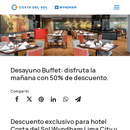
HOTELES
PAQUETES
PROMOCIONES
EVENTOS
Desayuno Buffet: disfruta la
RESTAURANTES
mañana con 50% de descuento.
SPA
Compartir
CORPORATIVO
ES
Descuento exclusivo para hotel
(+51) 01 200 9200
Costa del Sol Wyndham Lima City y