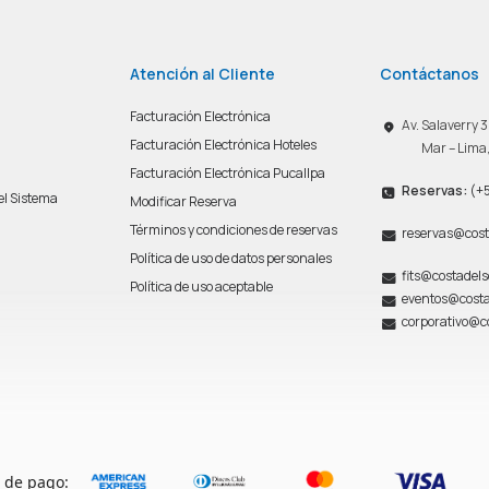
Atención al Cliente
Contáctanos
Facturación Electrónica
Av. Salaverry
Facturación Electrónica Hoteles
Mar – Lima
Facturación Electrónica Pucallpa
Reservas:
(+5
del Sistema
Modificar Reserva
n
Términos y condiciones de reservas
reservas@cost
Política de uso de datos personales
fits@costadel
Política de uso aceptable
eventos@costa
corporativo@c
 de pago: