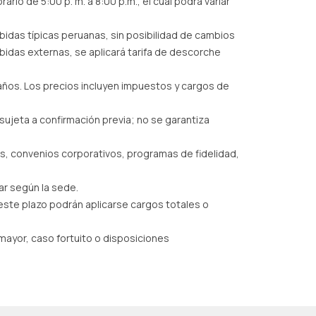
ario de 5:00 p. m. a 8:00 p.m., el cual podrá variar
idas típicas peruanas, sin posibilidad de cambios
idas externas, se aplicará tarifa de descorche
 años. Los precios incluyen impuestos y cargos de
sujeta a confirmación previa; no se garantiza
s, convenios corporativos, programas de fidelidad,
ar según la sede.
este plazo podrán aplicarse cargos totales o
mayor, caso fortuito o disposiciones