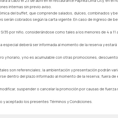
rá a cabo el 23 de abril en el restaurante Páprika Lima City, en el hor
nes internas sin previo aviso.
ómica del buffet, que comprende salados, dulces, combinados y beb
s serán cobrados según la carta vigente. En caso de ingreso de beb
 y S/35 por niño, considerándose como tales a los menores de 4 a 11
cia especial deberá ser informada al momento de la reserva y estará 
oro y horario, y no es acumulable con otras promociones, descuento
itales son referenciales; la ambientación y presentación podrán vari
se dentro del plazo informado al momento de la reserva; fuera de 
modificar, suspender o cancelar la promoción por causas de fuerza 
leído y aceptado los presentes Términos y Condiciones.