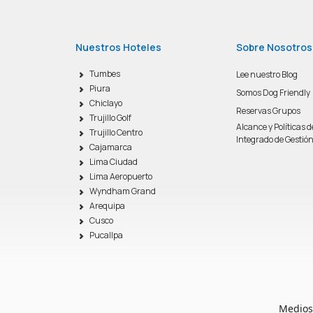
Nuestros Hoteles
Sobre Nosotros
Tumbes
Lee nuestro Blog
Piura
Somos Dog Friendly
Chiclayo
Reservas Grupos
Trujillo Golf
Alcance y Políticas 
Trujillo Centro
Integrado de Gestió
Cajamarca
Lima Ciudad
Lima Aeropuerto
Wyndham Grand
Arequipa
Cusco
Pucallpa
Medios