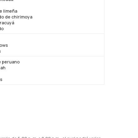
e limeña
o de chirimoya
aracuyá
do
lows
s
e peruano
eah
es