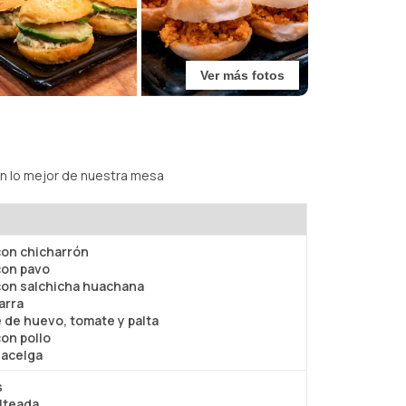
Ver más fotos
con lo mejor de nuestra mesa
con chicharrón
con pavo
con salchicha huachana
arra
le de huevo, tomate y palta
con pollo
 acelga
s
lteada