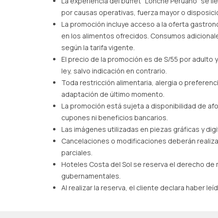
La experiencia del buffet “Lonche Peruano” se lleva
por causas operativas, fuerza mayor o disposicio
La promoción incluye acceso a la oferta gastron
en los alimentos ofrecidos. Consumos adicionale
según la tarifa vigente.
El precio de la promoción es de S/55 por adulto
ley, salvo indicación en contrario.
Toda restricción alimentaria, alergia o preferen
adaptación de último momento.
La promoción está sujeta a disponibilidad de af
cupones ni beneficios bancarios.
Las imágenes utilizadas en piezas gráficas y dig
Cancelaciones o modificaciones deberán realizar
parciales.
Hoteles Costa del Sol se reserva el derecho de 
gubernamentales.
Al realizar la reserva, el cliente declara haber 