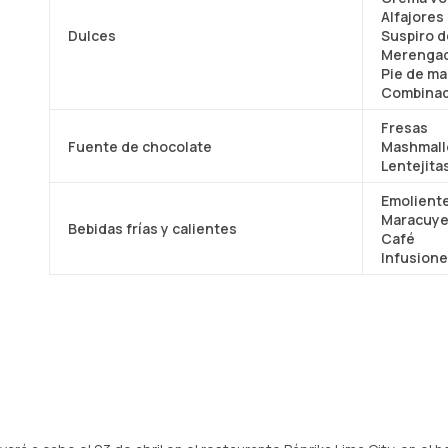
Alfajores
Dulces
Suspiro d
Merengad
Pie de m
Combina
Fresas
Fuente de chocolate
Mashmal
Lentejita
Emolient
Maracuy
Bebidas frías y calientes
Café
Infusion