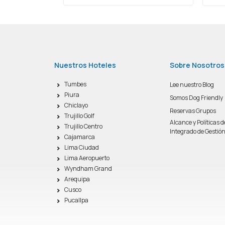
Nuestros Hoteles
Sobre Nosotros
Tumbes
Lee nuestro Blog
Piura
Somos Dog Friendly
Chiclayo
Reservas Grupos
Trujillo Golf
Alcance y Políticas 
Trujillo Centro
Integrado de Gestió
Cajamarca
Lima Ciudad
Lima Aeropuerto
Wyndham Grand
Arequipa
Cusco
Pucallpa