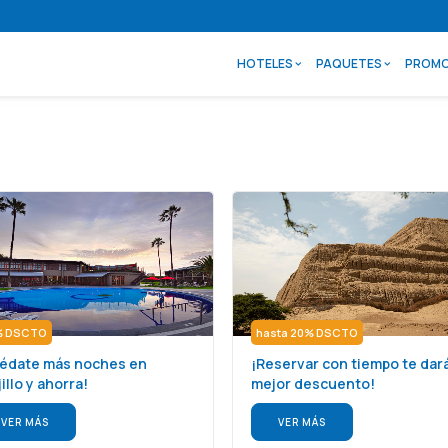
HOTELES
PAQUETES
PROMO
% DSCTO
hasta 20% DSCTO
édate más noches en
¡Reservar con tiempo te dará
illo y ahorra!
mejor descuento!
VER MÁS
VER MÁS