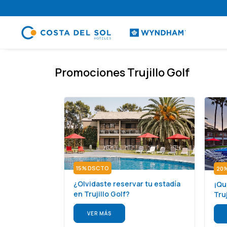
.
Promociones Trujillo Golf
15% DSCTO
20
¿Olvidaste reservar tu estadía
¡Qu
en Trujillo Golf?
Truj
VER MÁS