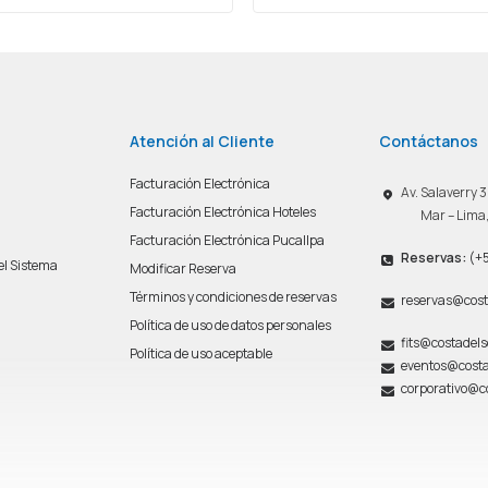
Atención al Cliente
Contáctanos
Facturación Electrónica
Av. Salaverry
Facturación Electrónica Hoteles
Mar – Lima
Facturación Electrónica Pucallpa
Reservas:
(+5
del Sistema
Modificar Reserva
n
Términos y condiciones de reservas
reservas@cost
Política de uso de datos personales
fits@costadel
Política de uso aceptable
eventos@costa
corporativo@c