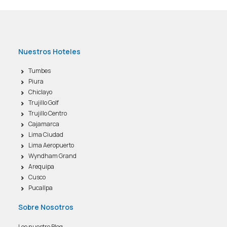
AGENCIAS/EMPRESAS
Nuestros Hoteles
Tumbes
Piura
Chiclayo
Trujillo Golf
Trujillo Centro
Cajamarca
Lima Ciudad
Lima Aeropuerto
Wyndham Grand
Arequipa
Cusco
Pucallpa
Sobre Nosotros
Lee nuestro Blog