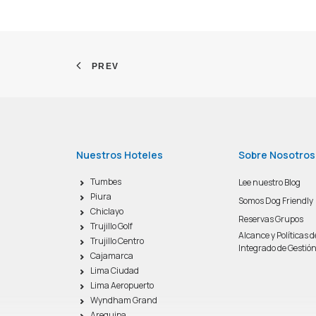
PREV
Nuestros Hoteles
Sobre Nosotros
Tumbes
Lee nuestro Blog
Piura
Somos Dog Friendly
Chiclayo
Reservas Grupos
Trujillo Golf
Alcance y Políticas 
Trujillo Centro
Integrado de Gestió
Cajamarca
Lima Ciudad
Lima Aeropuerto
Wyndham Grand
Arequipa