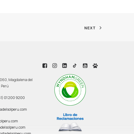
NEXT
 3060, Magdalena del
, Perú
1) 01 200 9200
adelsolperu.com
solperu.com
delsolperu.com
ostadelsolperu.com