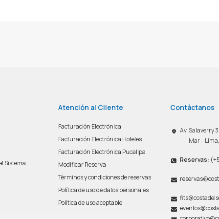
Atención al Cliente
Contáctanos
Facturación Electrónica
Av. Salaverry
Facturación Electrónica Hoteles
Mar – Lima
Facturación Electrónica Pucallpa
Reservas:
(+5
del Sistema
Modificar Reserva
n
Términos y condiciones de reservas
reservas@cost
Política de uso de datos personales
fits@costadel
Política de uso aceptable
eventos@costa
corporativo@c