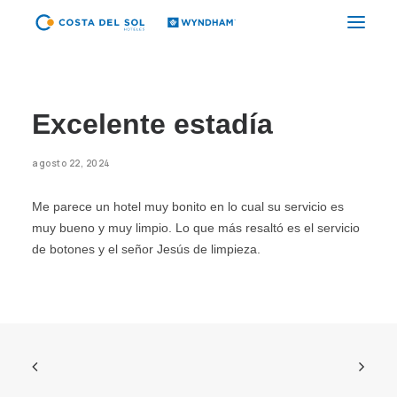
HOTELES
Excelente estadía
PAQUETES
PROMOCIONES
agosto 22, 2024
EVENTOS
Me parece un hotel muy bonito en lo cual su servicio es
RESTAURANTES
muy bueno y muy limpio. Lo que más resaltó es el servicio
de botones y el señor Jesús de limpieza.
SPA
CORPORATIVO
ES
(+51) 01 200 9200