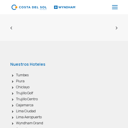
HOTELES
PAQUETES
PROMOCIONES
EVENTOS
Nuestros Hoteles
RESTAURANTES
Tumbes
Piura
SPA
Chiclayo
CORPORATIVO
Trujillo Golf
Trujillo Centro
Cajamarca
Lima Ciudad
ES
Lima Aeropuerto
Wyndham Grand
(+51) 01 200 9200