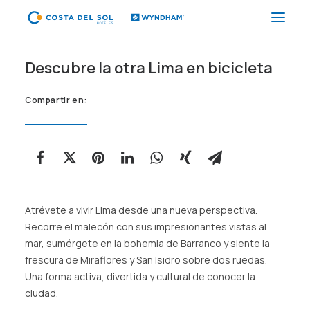
Descubre la otra Lima en bicicleta
HOTELES
PAQUETES
Compartir en:
PROMOCIONES
EVENTOS
RESTAURANTES
SPA
Atrévete a vivir Lima desde una nueva perspectiva.
CORPORATIVO
Recorre el malecón con sus impresionantes vistas al
mar, sumérgete en la bohemia de Barranco y siente la
frescura de Miraflores y San Isidro sobre dos ruedas.
ES
Una forma activa, divertida y cultural de conocer la
ciudad.
(+51) 01 200 9200