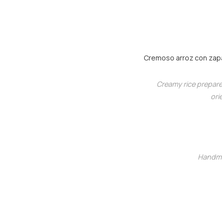
Cremoso arroz con zapa
Creamy rice prepare
ori
Handma