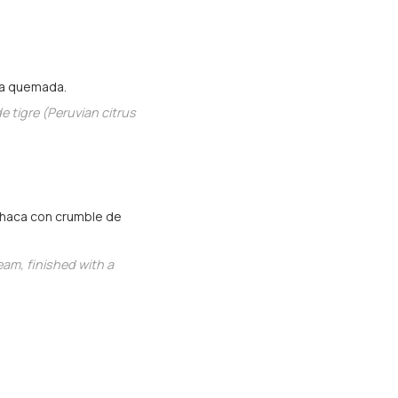
lta quemada.
e tigre (Peruvian citrus
bahaca con crumble de
am, finished with a