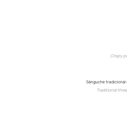
Crispy po
Sánguche tradicional 
Traditional thr