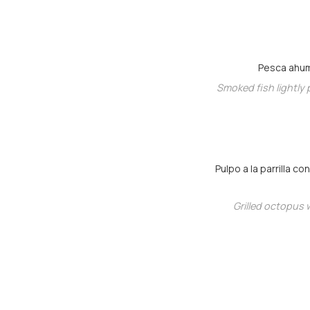
Pesca ahuma
Smoked fish lightly p
Pulpo a la parrilla 
Grilled octopus 