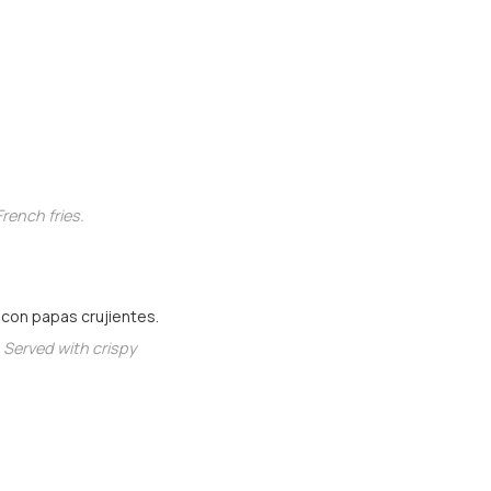
French fries.
 con papas crujientes.
 Served with crispy