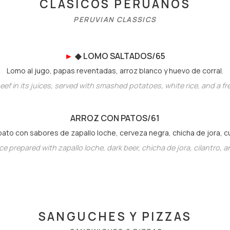
CLÁSICOS PERUANOS
PERUVIAN CLASSICS
►
◆
LOMO SALTADO
S/65
Lomo al jugo, papas reventadas, arroz blanco y huevo de corral.
 beef in its juices, served with smashed potatoes, white rice, and a f
ARROZ CON PATO
S/61
to con sabores de zapallo loche, cerveza negra, chicha de jora, cu
e prepared with zapallo loche, dark beer, chicha de jora, cilantro, a
SANGUCHES Y PIZZAS