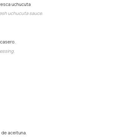
fresca uchucuta
fresh uchucuta sauce.
 casero.
essing.
a de aceituna.