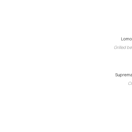
Lomo 
Grilled b
Suprema 
Cr