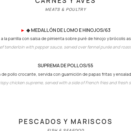
CARNES Y AVES
MEATS & POULTRY
►
◆
MEDALLÓN DE LOMO E HINOJO
S/63
a la parrilla con salsa de pimienta sobre puré de hinojo y brócolis a
eef tenderloin with pepper sauce, served over fennel purée and roas
SUPREMA DE POLLO
S/55
de pollo crocante, servida con guarnición de papas fritas y ensalad
ispy chicken supreme, served with a side of French fries and fresh s
PESCADOS Y MARISCOS
FISH & SEAFOOD