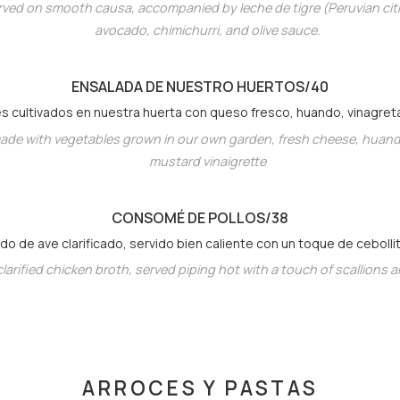
erved on smooth causa, accompanied by leche de tigre (Peruvian ci
avocado, chimichurri, and olive sauce.
ENSALADA DE NUESTRO HUERTO
S/40
s cultivados en nuestra huerta con queso fresco, huando, vinagreta
ade with vegetables grown in our own garden, fresh cheese, huand
mustard vinaigrette
CONSOMÉ DE POLLO
S/38
o de ave clarificado, servido bien caliente con un toque de cebollita
larified chicken broth, served piping hot with a touch of scallions a
ARROCES Y PASTAS