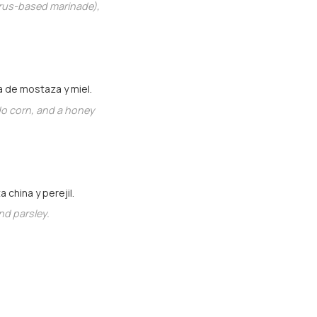
trus-based marinade),
 de mostaza y miel.
o corn, and a honey
 china y perejil.
nd parsley.