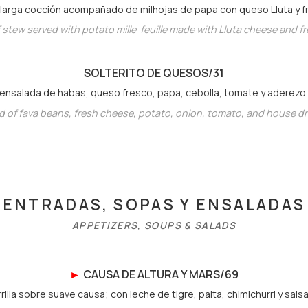
 larga cocción acompañado de milhojas de papa con queso Lluta y 
 stew served with potato mille-feuille made with Lluta cheese and 
SOLTERITO DE QUESO
S/31
ensalada de habas, queso fresco, papa, cebolla, tomate y aderezo
d of fava beans, fresh cheese, potato, onion, tomato, and house dr
ENTRADAS, SOPAS Y ENSALADAS
APPETIZERS, SOUPS & SALADS
►
CAUSA DE ALTURA Y MAR
S/69
rrilla sobre suave causa; con leche de tigre, palta, chimichurri y sals