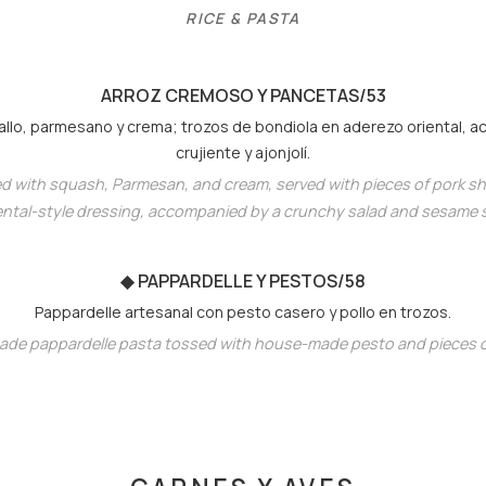
RICE & PASTA
ARROZ CREMOSO Y PANCETA
S/53
llo, parmesano y crema; trozos de bondiola en aderezo oriental,
crujiente y ajonjolí.
d with squash, Parmesan, and cream, served with pieces of pork sh
ental-style dressing, accompanied by a crunchy salad and sesame 
◆
PAPPARDELLE Y PESTO
S/58
Pappardelle artesanal con pesto casero y pollo en trozos.
de pappardelle pasta tossed with house-made pesto and pieces o