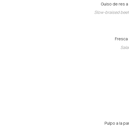
Guiso de res a
Slow-braised beef
Fresca 
Sala
Pulpo a la pa