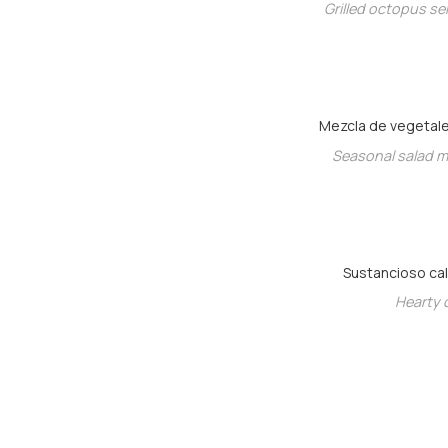
Grilled octopus s
Mezcla de vegetale
Seasonal salad m
Sustancioso cald
Hearty c