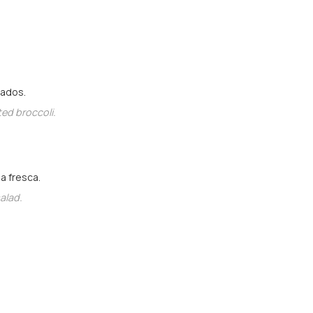
sados.
ted broccoli.
a fresca.
alad.