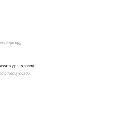
ree-range egg.
lantro y palta asada.
nd grilled avocado