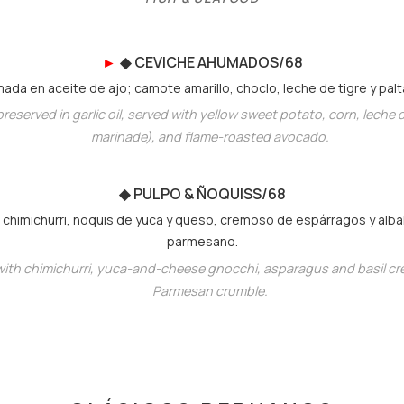
►
◆
CEVICHE AHUMADO
S/68
da en aceite de ajo; camote amarillo, choclo, leche de tigre y pa
reserved in garlic oil, served with yellow sweet potato, corn, leche d
marinade), and flame-roasted avocado.
◆
PULPO & ÑOQUIS
S/68
con chimichurri, ñoquis de yuca y queso, cremoso de espárragos y al
parmesano.
with chimichurri, yuca-and-cheese gnocchi, asparagus and basil cre
Parmesan crumble.