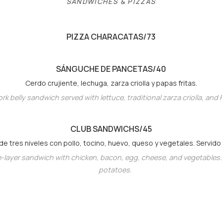
SANDWICHES & PIZZAS
PIZZA CHARACATA
S/73
SÁNGUCHE DE PANCETA
S/40
Cerdo crujiente, lechuga, zarza criolla y papas fritas.
rk belly sandwich served with lettuce, traditional zarza criolla, and 
CLUB SANDWICH
S/45
de tres niveles con pollo, tocino, huevo, queso y vegetales. Servido
ee-layer sandwich with chicken, bacon, egg, cheese, and vegetables.
potatoes.