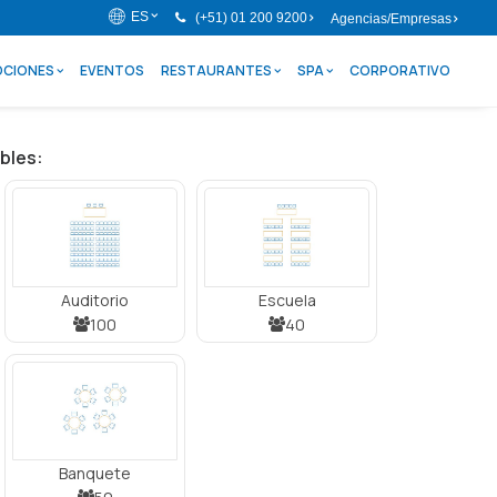
ES
(+51) 01 200 9200
Agencias/Empresas
CIONES
EVENTOS
RESTAURANTES
SPA
CORPORATIVO
bles:
Auditorio
Escuela
100
40
Banquete