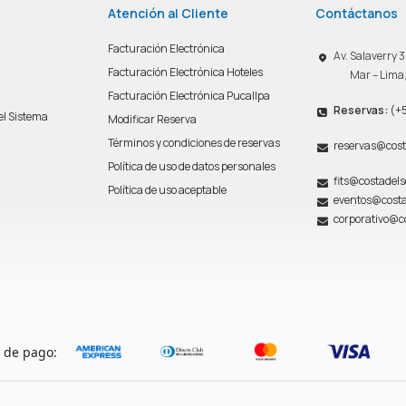
Atención al Cliente
Contáctanos
Facturación Electrónica
Av. Salaverry
Facturación Electrónica Hoteles
Mar – Lima
Facturación Electrónica Pucallpa
Reservas:
(+5
del Sistema
Modificar Reserva
n
Términos y condiciones de reservas
reservas@cost
Política de uso de datos personales
fits@costadel
Política de uso aceptable
eventos@costa
corporativo@c
 de pago: