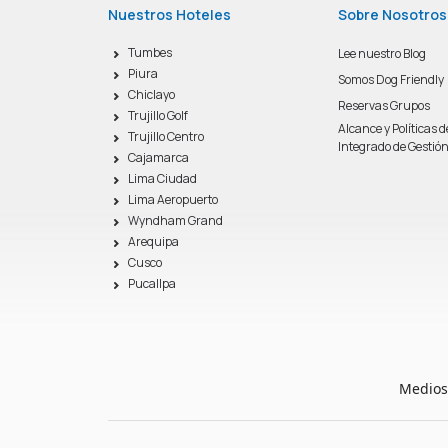
Nuestros Hoteles
Sobre Nosotros
Tumbes
Lee nuestro Blog
Piura
Somos Dog Friendly
Chiclayo
Reservas Grupos
Trujillo Golf
Alcance y Políticas 
Trujillo Centro
Integrado de Gestió
Cajamarca
Lima Ciudad
Lima Aeropuerto
Wyndham Grand
Arequipa
Cusco
Pucallpa
Medios