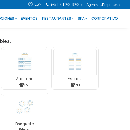
ES
(+51) 01 200 9200
Agencias/Empresas
CIONES
EVENTOS
RESTAURANTES
SPA
CORPORATIVO
bles:
Auditorio
Escuela
150
70
Banquete