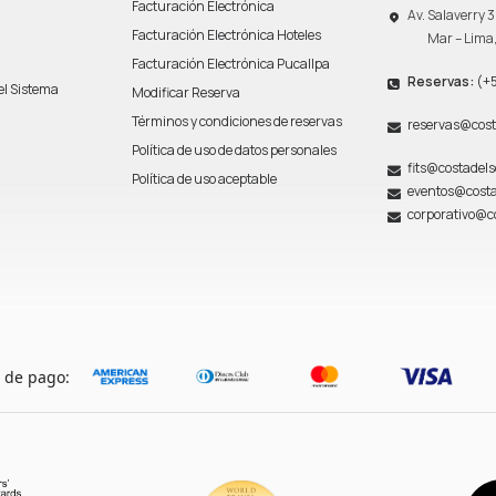
Facturación Electrónica
Av. Salaverry
Facturación Electrónica Hoteles
Mar – Lima
Facturación Electrónica Pucallpa
Reservas:
(+5
del Sistema
Modificar Reserva
n
Términos y condiciones de reservas
reservas@cost
Política de uso de datos personales
fits@costadel
Política de uso aceptable
eventos@costa
corporativo@c
 de pago: