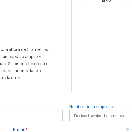
40
una altura de 2.5 metros,
Es un espacio amplio y
a. Su diseño flexible lo
raciones, acomodando
a la calle
Nombre de la empresa
*
E-mail
RU
*