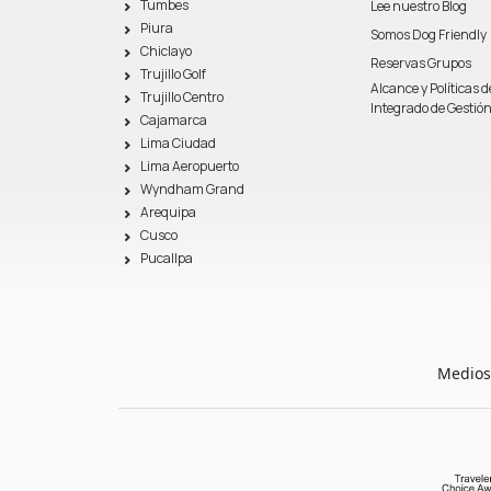
Tumbes
Lee nuestro Blog
Piura
Somos Dog Friendly
Chiclayo
Reservas Grupos
Trujillo Golf
Alcance y Políticas 
Trujillo Centro
Integrado de Gestió
Cajamarca
Lima Ciudad
Lima Aeropuerto
Wyndham Grand
Arequipa
Cusco
Pucallpa
Medios