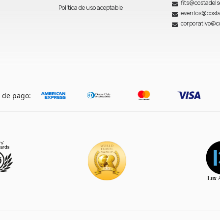
fits@costadel
Política de uso aceptable
eventos@costa
corporativo@c
 de pago: