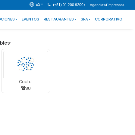
ES
(+51) 01 200 9200
Agencias/Empresas
CIONES
EVENTOS
RESTAURANTES
SPA
CORPORATIVO
bles:
Coctel
80