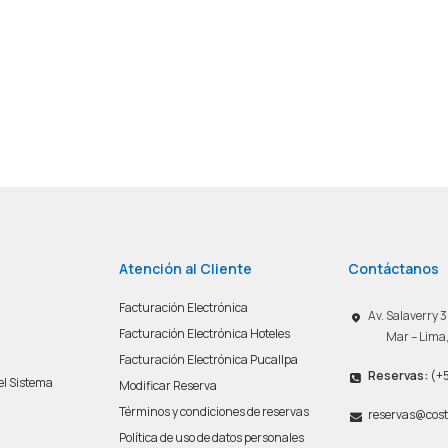
Atención al Cliente
Contáctanos
Facturación Electrónica
Av. Salaverry
Facturación Electrónica Hoteles
Mar – Lima
Facturación Electrónica Pucallpa
Reservas:
(+5
del Sistema
Modificar Reserva
n
Términos y condiciones de reservas
reservas@cost
Política de uso de datos personales