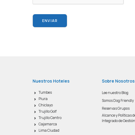
Nuestros Hoteles
Sobre Nosotros
Tumbes
Lee nuestro Blog
Piura
Somos Dog Friendly
Chiclayo
Reservas Grupos
Trujillo Golf
Alcance y Políticas 
Trujillo Centro
Integrado de Gestió
Cajamarca
Lima Ciudad