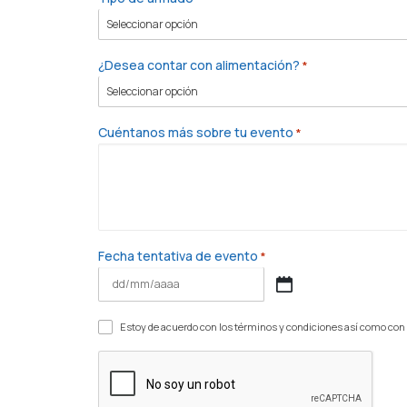
¿Desea contar con alimentación?
*
Cuéntanos más sobre tu evento
*
Fecha tentativa de evento
*
DD
barra
Consentimiento
MM
Estoy de acuerdo con los términos y condiciones así como con l
barra
*
AAAA
CAPTCHA