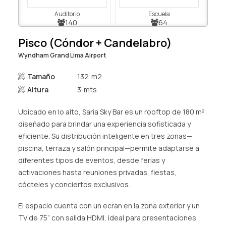
AGENCIAS/EMPRESAS
Auditorio
Escuela
140
64
Pisco (Cóndor + Candelabro)
Wyndham Grand Lima Airport
Tamaño
132
Altura
3
U
Banquete
48
80
Ubicado en lo alto, Saria Sky Bar es un rooftop de 180 m²
diseñado para brindar una experiencia sofisticada y
eficiente. Su distribución inteligente en tres zonas—
piscina, terraza y salón principal—permite adaptarse a
diferentes tipos de eventos, desde ferias y
activaciones hasta reuniones privadas, fiestas,
Coctel
140
cócteles y conciertos exclusivos.
El espacio cuenta con un ecran en la zona exterior y un
TV de 75” con salida HDMI, ideal para presentaciones,