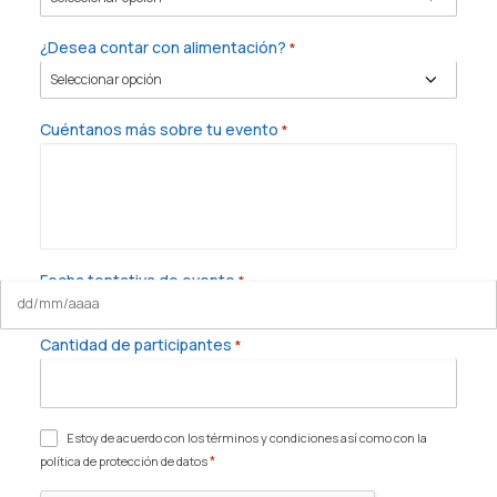
¿Desea contar con alimentación?
*
Cuéntanos más sobre tu evento
*
Fecha tentativa de evento
*
DD
barra
Cantidad de participantes
*
MM
barra
AAAA
Consentimiento
Estoy de acuerdo con los términos y condiciones así como con la
*
política de protección de datos
*