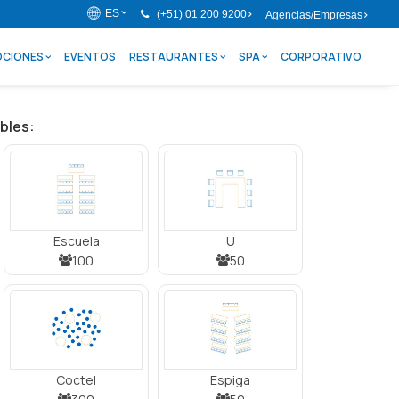
ES
(+51) 01 200 9200
Agencias/Empresas
CIONES
EVENTOS
RESTAURANTES
SPA
CORPORATIVO
bles:
Escuela
U
100
50
Coctel
Espiga