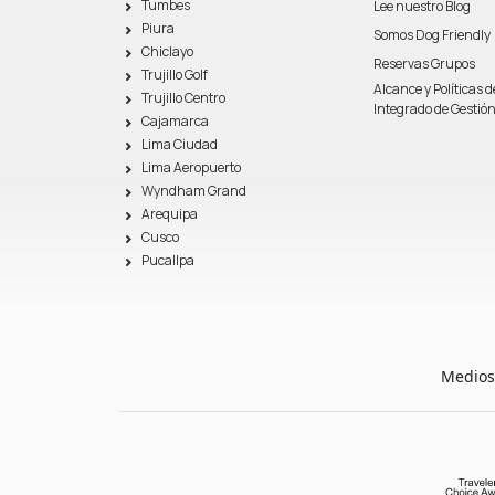
Tumbes
Lee nuestro Blog
Piura
Somos Dog Friendly
Chiclayo
Reservas Grupos
Trujillo Golf
Alcance y Políticas 
Trujillo Centro
Integrado de Gestió
Cajamarca
Lima Ciudad
Lima Aeropuerto
Wyndham Grand
Arequipa
Cusco
Pucallpa
Medios