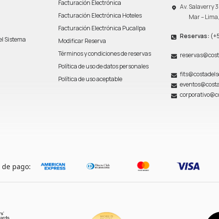
Facturación Electrónica
Av. Salaverry
Facturación Electrónica Hoteles
Mar – Lima
Facturación Electrónica Pucallpa
Reservas:
(+5
del Sistema
Modificar Reserva
n
Términos y condiciones de reservas
reservas@cost
Política de uso de datos personales
fits@costadel
Política de uso aceptable
eventos@costa
corporativo@c
 de pago: