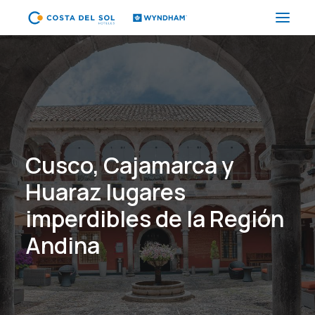
HOTELES
PAQUETES
PROMOCIONES
EVENTOS
Cusco, Cajamarca y
RESTAURANTES
Huaraz lugares
SPA
imperdibles de la Región
CORPORATIVO
Andina
ES
(+51) 01 200 9200