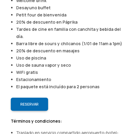
Welcome drink​
AGENCIAS/EMPRESAS
Desayuno buffet​
Petit four de bienvenida​
20% de descuento en Páprika​
Tardes de cine en familia con canchita y bebida del
día.​
Barra libre de sours y chilcanos (1/01 de 11am a 1pm)​
20% de descuento en masajes​
Uso de piscina​
Uso de sauna vapor y seco​
WiFi gratis​
Estacionamiento​
El paquete está incluído para 2 personas
RESERVAR
Términos y condiciones:
Traslado en servicio compartido aeropuerto-hotel-