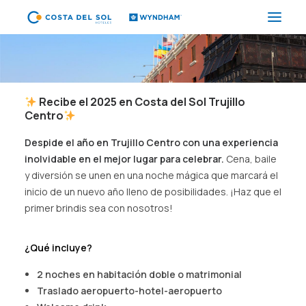
HOTELES
PAQUETES
Recibe el 2025 en Costa del Sol Trujillo
Centro
PROMOCIONES
Despide el año en Trujillo Centro con una experiencia
EVENTOS
inolvidable en el mejor lugar para celebrar.
Cena, baile
RESTAURANTES
y diversión se unen en una noche mágica que marcará el
inicio de un nuevo año lleno de posibilidades. ¡Haz que el
SPA
primer brindis sea con nosotros!
CORPORATIVO
¿Qué incluye?
ES
2 noches en habitación doble o matrimonial​
Traslado aeropuerto-hotel-aeropuerto​
(+51) 01 200 9200