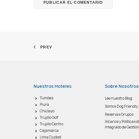
PREV
Nuestros Hoteles
Sobre Nosotros
Tumbes
Lee nuestro Blog
Piura
Somos Dog Friendly
Chiclayo
Reservas Grupos
Trujillo Golf
Alcance y Políticas 
Trujillo Centro
Integrado de Gestió
Cajamarca
Lima Ciudad