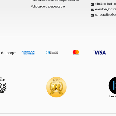
fits@costadel
Política de uso aceptable
eventos@costa
corporativo@c
 de pago: