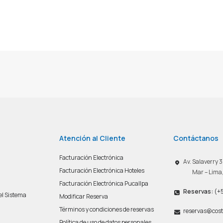
Atención al Cliente
Contáctanos
Facturación Electrónica
Av. Salaverry
Facturación Electrónica Hoteles
Mar – Lima
Facturación Electrónica Pucallpa
Reservas:
(+5
del Sistema
Modificar Reserva
n
Términos y condiciones de reservas
reservas@cost
Política de uso de datos personales