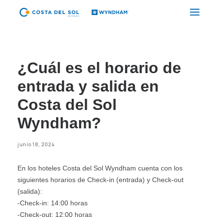
HOTELES
¿Cuál es el horario de
PAQUETES
entrada y salida en
PROMOCIONES
Costa del Sol
EVENTOS
Wyndham?
RESTAURANTES
SPA
junio 18, 2024
CORPORATIVO
En los hoteles Costa del Sol Wyndham cuenta con los
siguientes horarios de Check-in (entrada) y Check-out
(salida):
ES
-Check-in: 14:00 horas
(+51) 01 200 9200
-Check-out: 12:00 horas