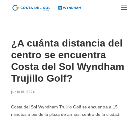
HOTELES
¿A cuánta distancia del
PAQUETES
centro se encuentra
PROMOCIONES
Costa del Sol Wyndham
EVENTOS
Trujillo Golf?
RESTAURANTES
SPA
junio 18, 2024
CORPORATIVO
Costa del Sol Wyndham Trujillo Golf se encuentra a 15
minutos a pie de la plaza de armas, centro de la ciudad.
ES
(+51) 01 200 9200