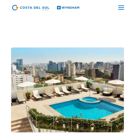
HOTELES
PAQUETES
PROMOCIONES
EVENTOS
RESTAURANTES
SPA
CORPORATIVO
ES
(+51) 01 200 9200